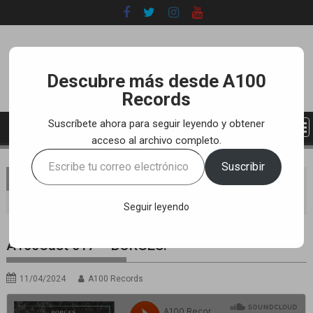
Skip
to
content
Descubre más desde A100
Records
Suscríbete ahora para seguir leyendo y obtener
acceso al archivo completo.
Escribe
Suscribir
tu
You are here
Home
PROMOTIONS
A100CAST
correo
A100Cast 017 – BORGES.
electrónico…
Seguir leyendo
A100Cast 017 – BORGES.
11/04/2024
A100 Records