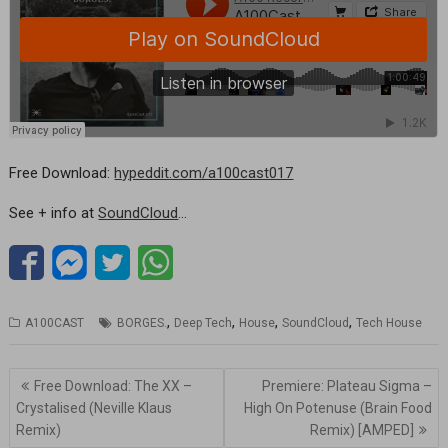
Free Download:
hypeddit.com/a100cast017
See + info at
SoundCloud
…
,
,
,
,
A100CAST
BORGES.
Deep Tech
House
SoundCloud
Tech House
Navegación
Free Download: The XX –
Premiere: Plateau Sigma –
de
Crystalised (Neville Klaus
High On Potenuse (Brain Food
entradas
Remix)
Remix) [AMPED]